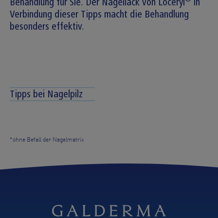
Behandlung für Sie. Der Nagellack von Loceryl
in
Verbindung dieser Tipps macht die Behandlung
besonders effektiv.
Tipps bei Nagelpilz
*ohne Befall der Nagelmatrix
Quick Access