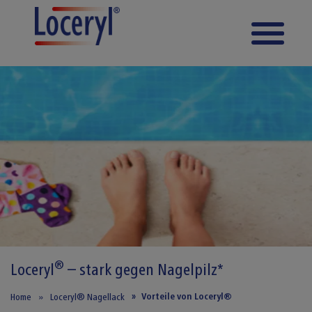
Direkt zum Inhalt
®
Loceryl
– stark
gegen Nagelpilz*
Vorteile von Loceryl®
Home
Loceryl® Nagellack