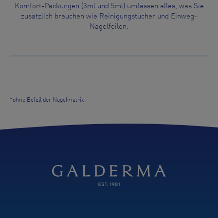
Komfort-Packungen (3ml und 5ml) umfassen alles, was Sie
zusätzlich brauchen wie Reinigungstücher und Einweg-
Nagelfeilen.
*ohne Befall der Nagelmatrix
Quick Access