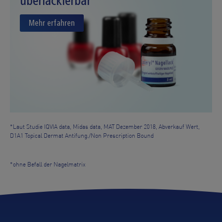
überlackierbar
Mehr erfahren
*Laut Studie IQVIA data, Midas data, MAT Dezember 2018, Abverkauf Wert,
D1A1 Topical Dermat Antifung./Non Prescription Bound
*ohne Befall der Nagelmatrix
Quick Access